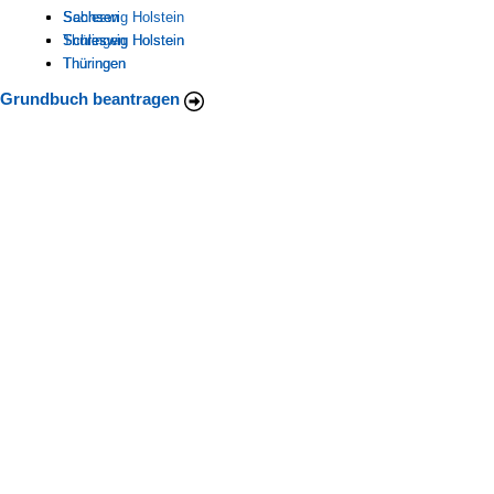
Schleswig Holstein
Sachsen
Sachsen
Thüringen
Schleswig Holstein
Schleswig Holstein
Thüringen
Thüringen
Grundbuch beantragen