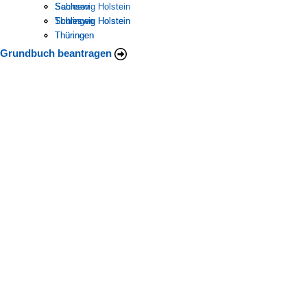
Schleswig Holstein
Sachsen
Sachsen
Thüringen
Schleswig Holstein
Schleswig Holstein
Thüringen
Thüringen
Grundbuch beantragen