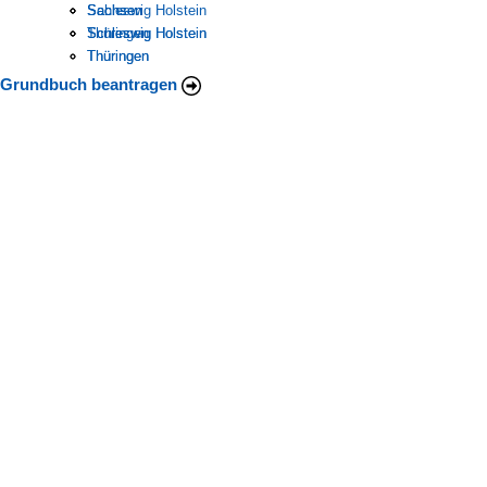
Schleswig Holstein
Sachsen
Sachsen
Thüringen
Schleswig Holstein
Schleswig Holstein
Thüringen
Thüringen
Grundbuch beantragen